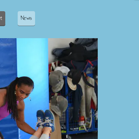
t
News